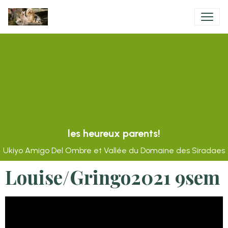
Dernière portée de S'lou prévue début 2027 à
réserver!
avec regrets certainement les derniers bergers blancs de la
maison...et oui l'éleveuse vieillit!
Louise/Gringo2021 9sem