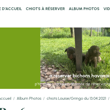
 D'ACCUEIL
CHIOTS À RÉSERVER
ALBUM PHOTOS
VI
à réserver bichons havanais!
p'tit choco mâle en attente de réservation et Bibba
Accueil
Album Photos
chiots Louise/Gringo du 13.04.2021