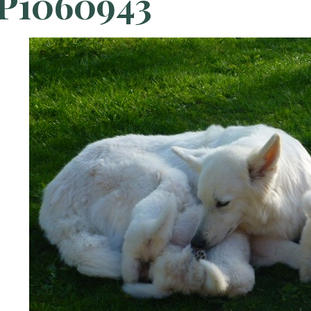
P1060943