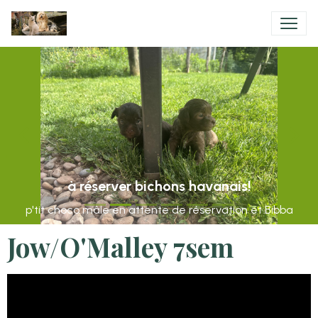
à réserver bichons havanais!
p'tit choco mâle en attente de réservation et Bibba
Jow/O'Malley 7sem