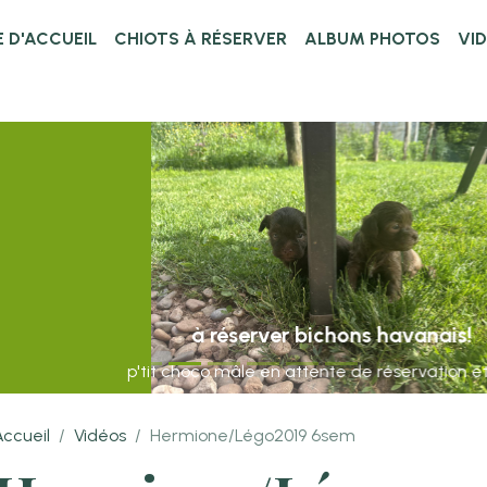
 D'ACCUEIL
CHIOTS À RÉSERVER
ALBUM PHOTOS
VI
à réserver bichons havanais!
p'tit choco mâle en attente de réservation et Bibba
Accueil
Vidéos
Hermione/Légo2019 6sem