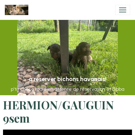
à réserver bichons havanais!
p'tit choco mâle en attente de réservation et Bibba
HERMION/GAUGUIN
9sem