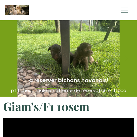
à réserver bichons havanais!
p'tit choco mâle en attente de réservation et Bibba
Giam's/F1 10sem