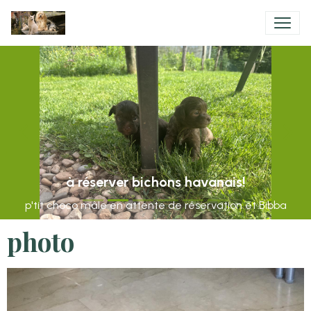
à réserver bichons havanais!
p'tit choco mâle en attente de réservation et Bibba
photo