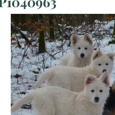
P1040963