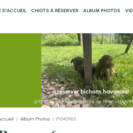
 D'ACCUEIL
CHIOTS À RÉSERVER
ALBUM PHOTOS
VI
à réserver bichons havanais!
p'tit choco mâle en attente de réservation et Bibba
Accueil
Album Photos
P1040963