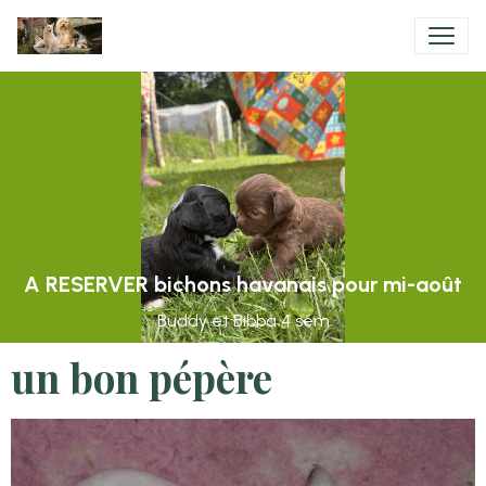
A RESERVER bichons havanais pour mi-août
Buddy et Bibba 4 sem
un bon pépère