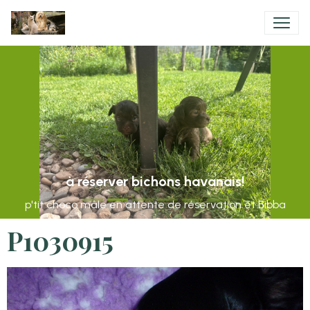
à réserver bichons havanais!
p'tit choco mâle en attente de réservation et Bibba
P1030915