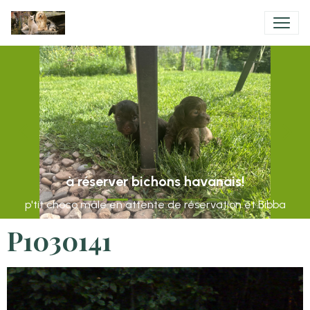
à réserver bichons havanais!
p'tit choco mâle en attente de réservation et Bibba
P1030141