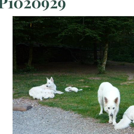
P1020929