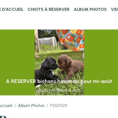
 D'ACCUEIL
CHIOTS À RÉSERVER
ALBUM PHOTOS
VI
A RESERVER bichons havanais pour mi-août
Buddy et Bibba 4 sem
Accueil
Album Photos
P1020929