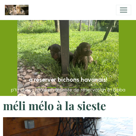
à réserver bichons havanais!
p'tit choco mâle en attente de réservation et Bibba
méli mélo à la sieste