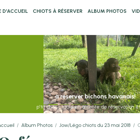
 D'ACCUEIL
CHIOTS À RÉSERVER
ALBUM PHOTOS
VI
à réserver bichons havanais!
p'tit choco mâle en attente de réservation et Bibba
Accueil
Album Photos
Jow/Légo chiots du 23 mai 2018