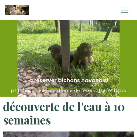
à réserver bichons havanais!
p'tit choco mâle en attente de réservation et Bibba
découverte de l'eau à 10
semaines